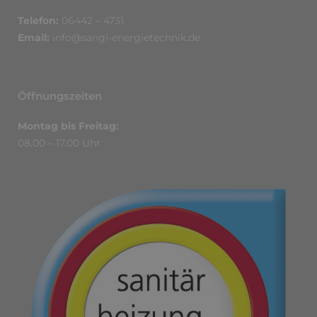
Telefon:
06442 – 4731
Email:
info@sangl-energietechnik.de
Öffnungszeiten
Montag bis Freitag:
08.00 – 17.00 Uhr