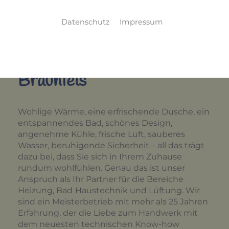
Datenschutz
Impressum
Wir sind Ihr Partner für
Heizung und Bad in
Braunfels
Wohlige Wärme, eine erfrischende Dusche, ein
entspannendes Bad, schönes Design,
angenehme Kühle, frische Luft, sauberes
Wasser, beruhigende Sicherheit – all das trägt
dazu bei, dass Sie sich in Ihrem Zuhause
rundum wohlfühlen. Genau das ist unser
Anspruch als Ihr Partner für die Bereiche
Heizung, Bad
Haustechnik und Lüftung. Wir
sind ein Meisterbetrieb mit mehr als 25 Jahren
Erfahrung, der die Liebe zum Handwerk mit
dem neuesten technischen Know-how