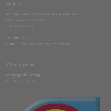
Kontakt
Michael Sangl Wärme & Energietechnik
Gebrüder-Wahl-Straße 9a
35619 Braunfels
Telefon:
06442 – 4731
Email:
info@sangl-energietechnik.de
Öffnungszeiten
Montag bis Freitag:
08.00 – 17.00 Uhr