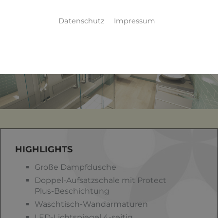
Datenschutz
Impressum
HIGHLIGHTS
Große Dampfdusche
Doppel-Aufsatzschale mit Protect
Plus-Beschichtung
Waschtisch-Wandarmaturen
LED-Lichtspiegel 4-seitig