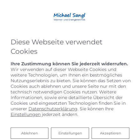
Diese Webseite verwendet
Cookies
Ihre Zustimmung können Sie jederzeit widerrufen.
Wir verwenden auf dieser Webseite Cookies und
weitere Technologien, um Ihnen ein bestmögliches
Nutzungserlebnis zu bieten. Sie können das Setzen von
Cookies auch ablehnen und unsere Seite nur mit den
technisch notwendigen Cookies nutzen. Weitere
Informationen, sowie eine detaillierte Übersicht der
Startseite
»
Bad
»
Badinspiration & Musterbäder
»
Luxus-Bad 7 ㎡
Cookies und eingesetzten Technologien finden Sie in
unserer
Datenschutzerklärung
. Sie können Ihre
Einstellungen
jederzeit ändern.
Luxus-Bad 7 ㎡
Ablehnen
Ablehnen
Einstellungen
Akzeptieren