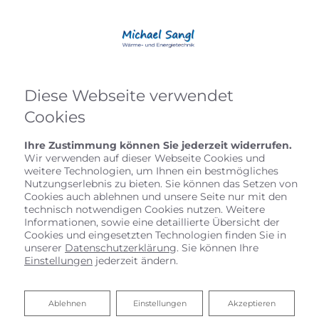
Diese Webseite verwendet
Cookies
Ihre Zustimmung können Sie jederzeit widerrufen.
Wir verwenden auf dieser Webseite Cookies und
weitere Technologien, um Ihnen ein bestmögliches
Nutzungserlebnis zu bieten. Sie können das Setzen von
Cookies auch ablehnen und unsere Seite nur mit den
technisch notwendigen Cookies nutzen. Weitere
Informationen, sowie eine detaillierte Übersicht der
Startseite
»
Bad
»
Badinspiration & Musterbäder
»
Basic-Bad 4,6
Cookies und eingesetzten Technologien finden Sie in
㎡
unserer
Datenschutzerklärung
. Sie können Ihre
Einstellungen
jederzeit ändern.
Basic-Bad 4,6 ㎡
Ablehnen
Ablehnen
Einstellungen
Akzeptieren