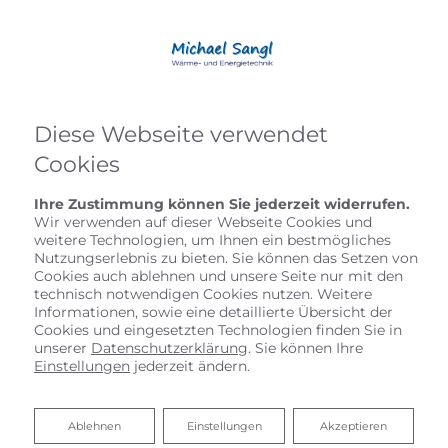
Diese Webseite verwendet
Cookies
Ihre Zustimmung können Sie jederzeit widerrufen.
Wir verwenden auf dieser Webseite Cookies und
weitere Technologien, um Ihnen ein bestmögliches
Nutzungserlebnis zu bieten. Sie können das Setzen von
Cookies auch ablehnen und unsere Seite nur mit den
technisch notwendigen Cookies nutzen. Weitere
Informationen, sowie eine detaillierte Übersicht der
Startseite
»
Bad
»
Badinspiration & Musterbäder
»
Basic-Bad 15,9
Cookies und eingesetzten Technologien finden Sie in
㎡
unserer
Datenschutzerklärung
. Sie können Ihre
Einstellungen
jederzeit ändern.
Basic-Bad 15,9 ㎡
Ablehnen
Ablehnen
Einstellungen
Akzeptieren