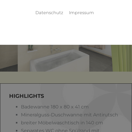
Datenschutz
Impressum
HIGHLIGHTS
Badewanne 180 x 80 x 41 cm
Mineralguss-Duschwanne mit Antirutsch
breiter Möbelwaschtisch in 140 cm
Separates WC ohne Spülrand mit